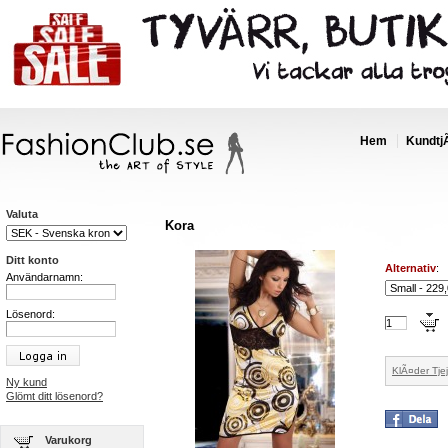
Hem
Kundtj
Valuta
Kora
Ditt konto
Alternativ
:
Användarnamn:
Lösenord:
KlÃ¤der Tjej
Ny kund
Glömt ditt lösenord?
Varukorg