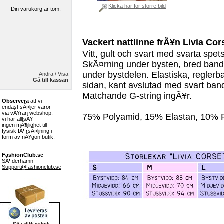
Klicka här för större bild
Din varukorg är tom.
Vackert nattlinne frÃ¥n Livia Cor
Vitt, gult och svart med svarta spet
SkÃ¤rning under bysten, bred band i
under bystdelen. Elastiska, reglerb
Ändra / Visa
Gå till kassan
sidan, kant avslutad med svart ban
Matchande G-string ingÃ¥r.
Observera
att vi
endast sÃ¤ljer varor
via vÃ¥ran webshop,
75% Polyamid, 15% Elastan, 10% P
vi har alltsÃ¥
ingen mÃ¶jlighet till
fysisk fÃ¶rsÃ¤ljning i
form av nÃ¥gon butik.
FashionClub.se
SÃ¶derhamn
Support@fashionclub.se