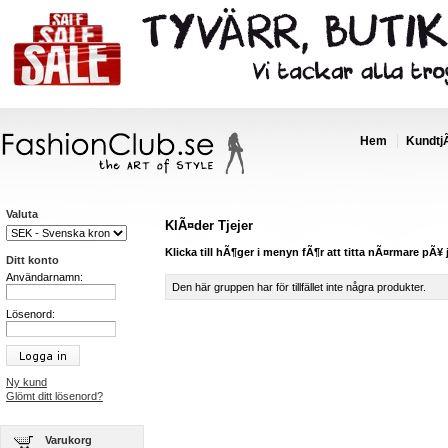
Hem
Kundtj
Valuta
KlÃ¤der Tjejer
Klicka till hÃ¶ger i menyn fÃ¶r att titta nÃ¤rmare pÃ¥ 
Ditt konto
Användarnamn:
Den här gruppen har för tillfället inte några produkter.
Lösenord:
Ny kund
Glömt ditt lösenord?
Varukorg