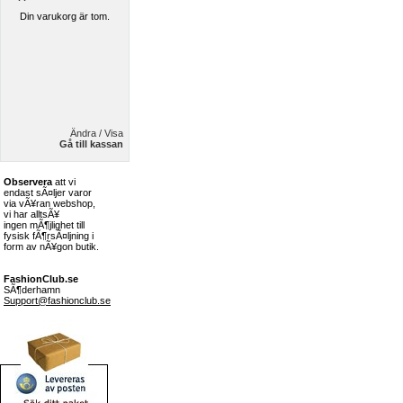
Din varukorg är tom.
Ändra / Visa
Gå till kassan
Observera
att vi
endast sÃ¤ljer varor
via vÃ¥ran webshop,
vi har alltsÃ¥
ingen mÃ¶jlighet till
fysisk fÃ¶rsÃ¤ljning i
form av nÃ¥gon butik.
FashionClub.se
SÃ¶derhamn
Support@fashionclub.se