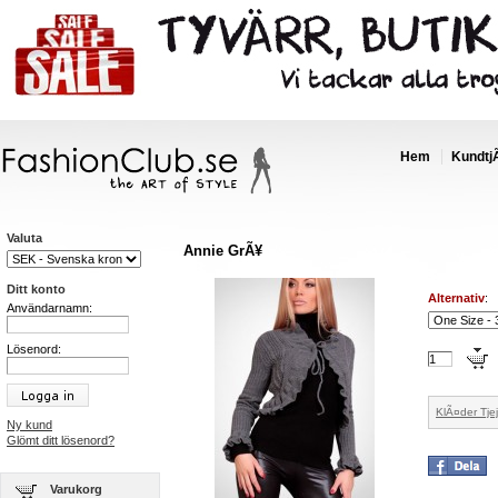
Hem
Kundtj
Valuta
Annie GrÃ¥
Ditt konto
Alternativ
:
Användarnamn:
Lösenord:
KlÃ¤der Tjej
Ny kund
Glömt ditt lösenord?
Varukorg