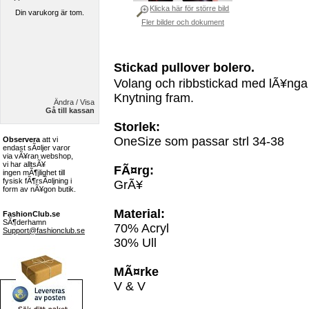
Klicka här för större bild
Din varukorg är tom.
Fler bilder och dokument
Stickad pullover bolero.
Volang och ribbstickad med lÃ¥nga
Knytning fram.
Ändra / Visa
Gå till kassan
Storlek:
OneSize som passar strl 34-38
Observera
att vi
endast sÃ¤ljer varor
via vÃ¥ran webshop,
vi har alltsÃ¥
FÃ¤rg:
ingen mÃ¶jlighet till
fysisk fÃ¶rsÃ¤ljning i
GrÃ¥
form av nÃ¥gon butik.
Material:
FashionClub.se
SÃ¶derhamn
70% Acryl
Support@fashionclub.se
30% Ull
MÃ¤rke
V & V