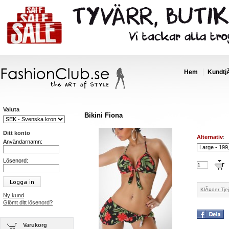
Hem
Kundtj
Valuta
Bikini Fiona
Ditt konto
Alternativ
:
Användarnamn:
Lösenord:
KlÃ¤der Tjej
Ny kund
Glömt ditt lösenord?
Varukorg