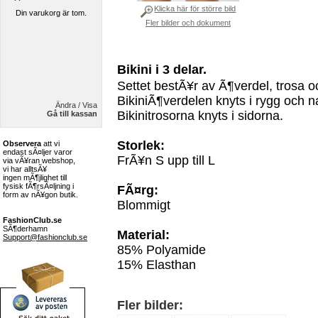
Klicka här för större bild
Din varukorg är tom.
Fler bilder och dokument
Bikini i 3 delar.
Settet bestÃ¥r av Ã¶verdel, trosa oc
BikiniÃ¶verdelen knyts i rygg och 
Ändra / Visa
Bikinitrosorna knyts i sidorna.
Gå till kassan
Storlek:
Observera
att vi
endast sÃ¤ljer varor
FrÃ¥n S upp till L
via vÃ¥ran webshop,
vi har alltsÃ¥
ingen mÃ¶jlighet till
fysisk fÃ¶rsÃ¤ljning i
FÃ¤rg:
form av nÃ¥gon butik.
Blommigt
FashionClub.se
SÃ¶derhamn
Material:
Support@fashionclub.se
85% Polyamide
15% Elasthan
Fler bilder: